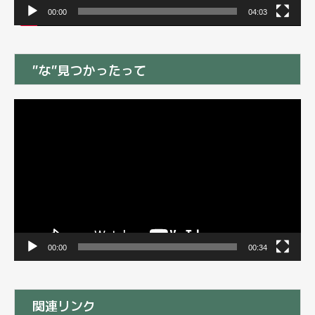
00:00
04:03
”な”見つかったって
動
画
プ
レ
ー
ヤ
ー
00:00
00:34
関連リンク