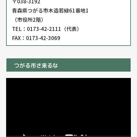
〒038-3192
青森県つがる市木造若緑61番地1
（市役所2階）
TEL：0173-42-2111（代表）
FAX：0173-42-3069
つがる市さ来るな
動
画
プ
レ
ー
ヤ
ー