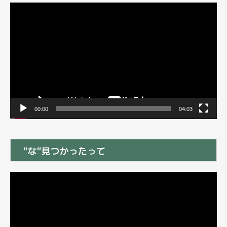
動
画
プ
レ
ー
ヤ
ー
00:00
04:03
”な”見つかったって
動
画
プ
レ
ー
ヤ
ー