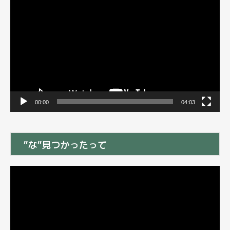
画
プ
レ
ー
ヤ
ー
00:00
04:03
”な”見つかったって
動
画
プ
レ
ー
ヤ
ー