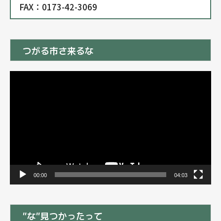
FAX：0173-42-3069
つがる市さ来るな
動
画
プ
レ
ー
ヤ
ー
00:00
04:03
”な”見つかったって