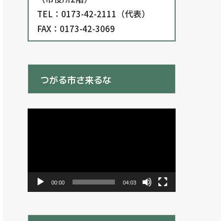
TEL：0173-42-2111（代表）
FAX：0173-42-3069
つがる市さ来るな
動
画
プ
レ
ー
ヤ
ー
00:00
04:03