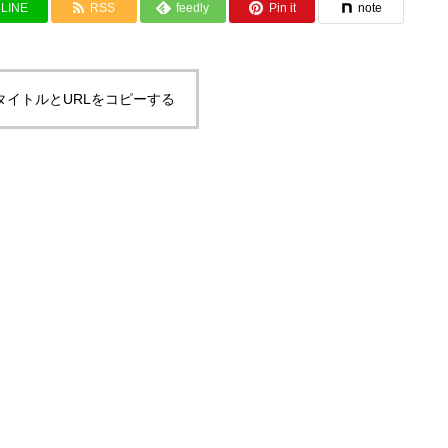
LINE
RSS
feedly
Pin it
note
タイトルとURLをコピーする