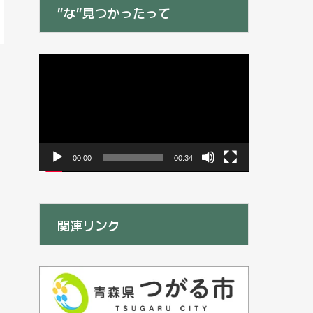
”な”見つかったって
動
画
プ
レ
ー
ヤ
ー
00:00
00:34
関連リンク