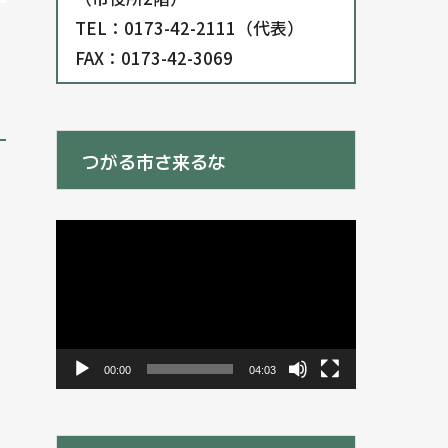
TEL：0173-42-2111（代表）
FAX：0173-42-3069
つがる市さ来るな
動
画
プ
レ
ー
ヤ
ー
00:00
04:03