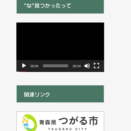
”な”見つかったって
動
画
プ
レ
ー
ヤ
ー
00:00
00:34
関連リンク