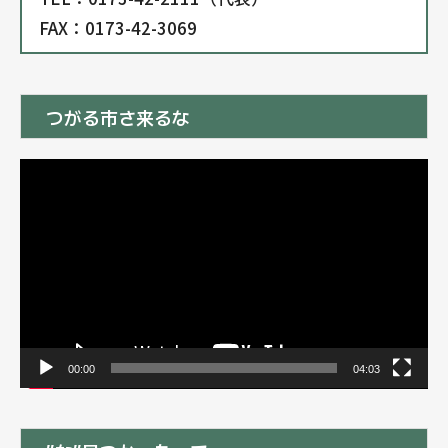
FAX：0173-42-3069
つがる市さ来るな
動
画
プ
レ
ー
ヤ
ー
00:00
04:03