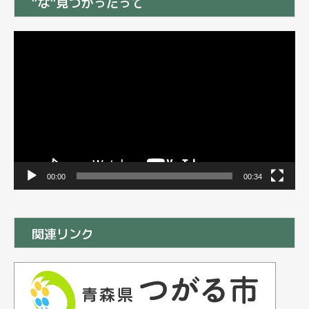
”な”見つかったって
動
画
プ
レ
ー
ヤ
ー
00:00
00:34
関連リンク