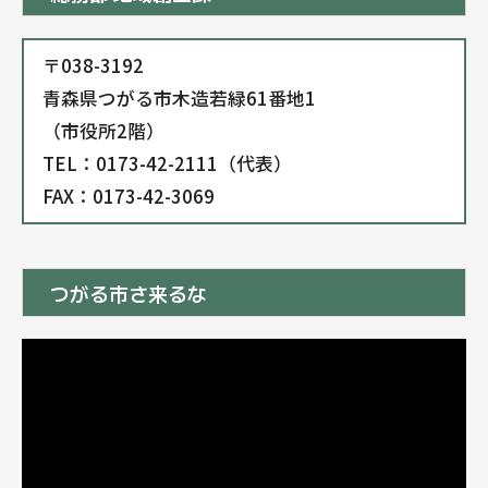
〒038-3192
青森県つがる市木造若緑61番地1
（市役所2階）
TEL：0173-42-2111（代表）
FAX：0173-42-3069
つがる市さ来るな
動
画
プ
レ
ー
ヤ
ー