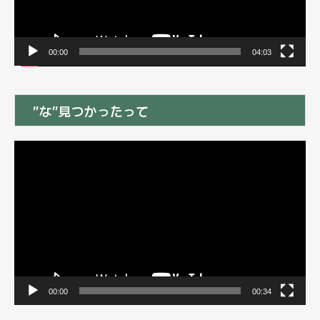
00:00
04:03
”な”見つかったって
動
画
プ
レ
ー
ヤ
ー
00:00
00:34