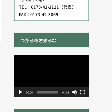
TEL：0173-42-2111（代表）
FAX：0173-42-3069
つがる市さ来るな
動
画
プ
レ
ー
ヤ
ー
00:00
04:03