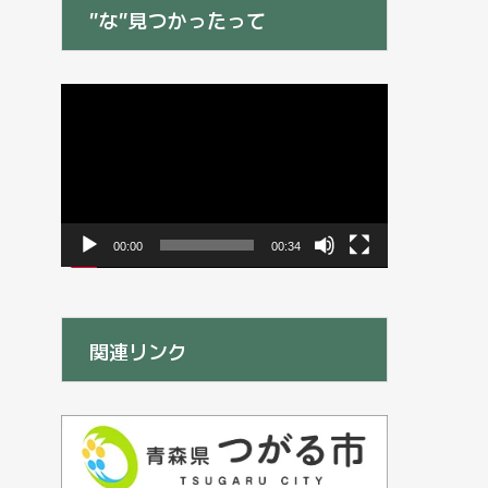
”な”見つかったって
動
画
プ
レ
ー
ヤ
ー
00:00
00:34
関連リンク