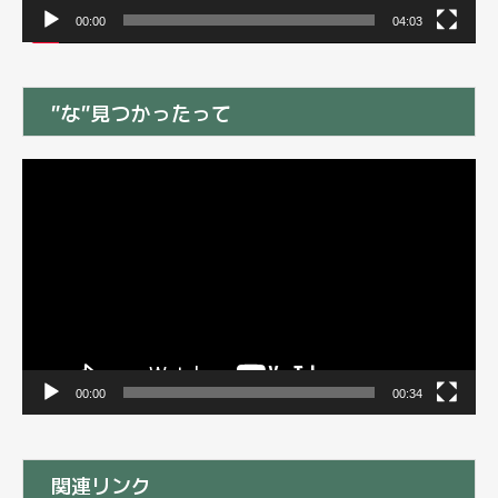
00:00
04:03
”な”見つかったって
動
画
プ
レ
ー
ヤ
ー
00:00
00:34
関連リンク