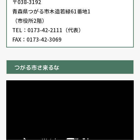
〒038-3192
青森県つがる市木造若緑61番地1
（市役所2階）
TEL：0173-42-2111（代表）
FAX：0173-42-3069
つがる市さ来るな
動
画
プ
レ
ー
ヤ
ー